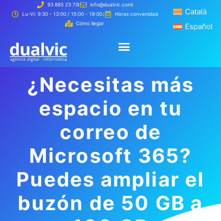
93 885 23 70
info@dualvic.com
Català
Català
Lu-Vi: 9:30 - 13:00 / 15:00 - 18:00.
Horas convenidas
Cómo llegar
Español
Español
Creamos 
Cómo t
Creamos tu página web
Cómo trabajamos
¿Necesitas más
espacio en tu
correo de
Microsoft 365?
Puedes ampliar el
buzón de 50 GB a