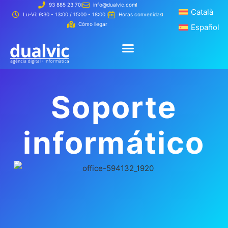
93 885 23 70
info@dualvic.com
Català
Català
Lu-Vi: 9:30 - 13:00 / 15:00 - 18:00.
Horas convenidas
Cómo llegar
Español
Español
Creamos 
Cómo t
Creamos tu página web
Cómo trabajamos
Soporte
informático