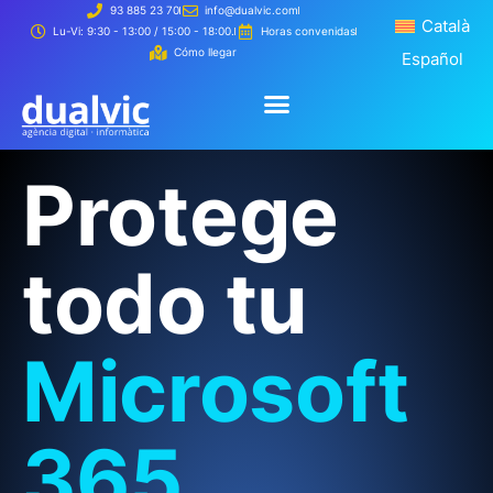
93 885 23 70
info@dualvic.com
Català
Català
Lu-Vi: 9:30 - 13:00 / 15:00 - 18:00.
Horas convenidas
Cómo llegar
Español
Español
Creamos 
Cómo t
Creamos tu página web
Cómo trabajamos
Protege
todo tu
Microsoft
365