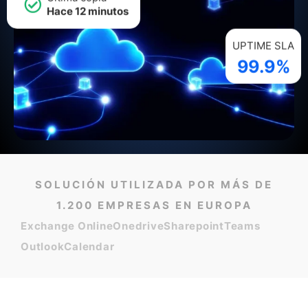
Hace 12 minutos
UPTIME SLA
99.9%
SOLUCIÓN UTILIZADA POR MÁS DE
1.200 EMPRESAS EN EUROPA
Exchange Online
Onedrive
Sharepoint
Teams
Outlook
Calendar