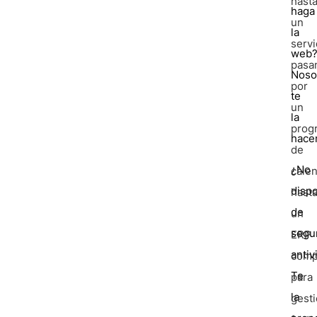
hast
haga
un
la
servi
web
pasa
Noso
por
te
un
la
prog
hace
de
¿No
cale
disp
hast
de
un
segu
ERP
antiv
comp
Te
para
la
gest