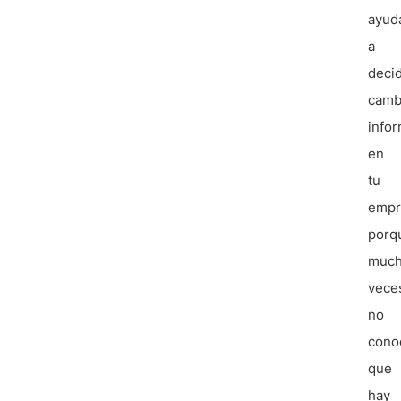
ayud
a
decid
camb
infor
en
tu
empr
porq
much
vece
no
cono
que
hay