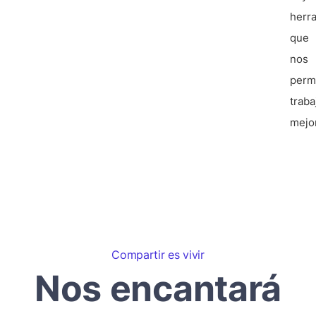
herr
que
nos
permi
traba
mejo
Compartir es vivir
Nos encantará