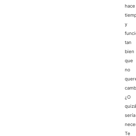
hace
tiem
y
func
tan
bien
que
no
quer
cambi
¿O
quiz
sería
nece
Te