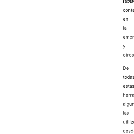
prop
factu
conta
en
la
empr
y
otro
De
toda
esta
herr
algu
las
utili
desd