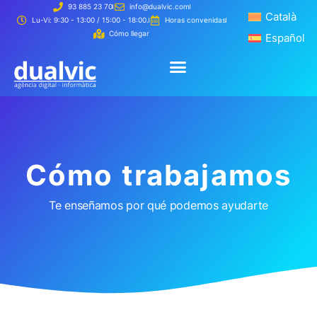
93 885 23 70
info@dualvic.com
Català
Català
Lu-Vi: 9:30 - 13:00 / 15:00 - 18:00.
Horas convenidas
Cómo llegar
Español
Español
Creamos 
Cómo t
Creamos tu página web
Cómo trabajamos
Cómo trabajamos
Te enseñamos por qué podemos ayudarte