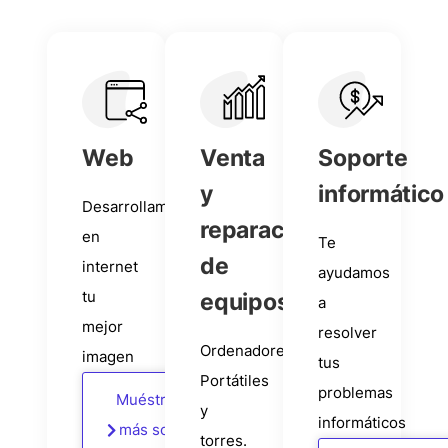
Web
Venta
Soporte
y
informático
Desarrollamos
reparación
en
Te
de
internet
ayudamos
tu
equipos
a
mejor
resolver
Ordenadores
imagen
tus
Portátiles
problemas
Muéstrame
y
informáticos
más sobre
torres.