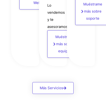
Web
Muéstrame
Lo
más sobre
vendemos
soporte
y te
asesoramos
Muéstrame
más sobre
equipos
Más Servicios