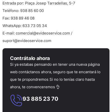
Entrada por:
Plaça Josep Tarradellas, 5-7
Teléfono:
938 85 60 00
Fax:
938 89 46 08
WhatsApp:
633 73 05 34
E-mail:
comercial@evideoservice.com
/
suport@evideoservice.com
Contrátalo ahora
Si ya estabas pensando en tener una nueva página
web contáctanos ahora, seguro que te encantará lo
que te propondremos Si no lo tenías claro hasta
ahora, te convenceremos 👌
93 885 23 70