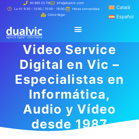
93 885 23 70
info@dualvic.com
Català
Català
Lu-Vi: 9:30 - 13:00 / 15:00 - 18:00.
Horas convenidas
Cómo llegar
Español
Español
Creamos 
Cómo t
Video Service
Creamos tu página web
Cómo trabajamos
Digital en Vic –
Especialistas en
Informática,
Audio y Vídeo
desde 1987