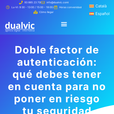
93 885 23 70
info@dualvic.com
Català
Català
Lu-Vi: 9:30 - 13:00 / 15:00 - 18:00.
Horas convenidas
Cómo llegar
Español
Español
Creamos 
Cómo t
Creamos tu página web
Cómo trabajamos
Doble factor de
autenticación:
qué debes tener
en cuenta para no
poner en riesgo
tu seguridad