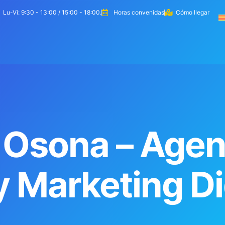
pañol
Lu-Vi: 9:30 - 13:00 / 15:00 - 18:00.
Horas convenidas
Cómo llegar
Creamos tu página web
Cómo trabajamos
S
Osona – Agen
 Marketing Dig