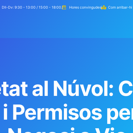
Dll-Dv: 9:30 - 13:00 / 15:00 - 18:00.
Hores convingudes
Com arribar-hi
eem la teva web
Com treballem
Serveis
at al Núvol: 
i Permisos per