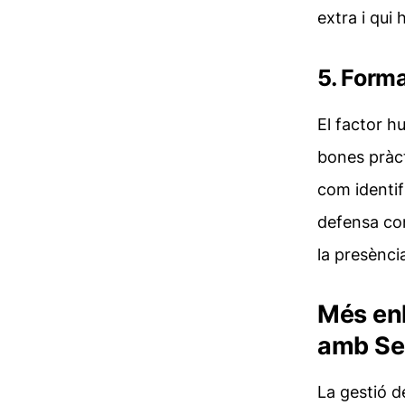
extra i qui 
5. Form
El factor h
bones pràct
com identifi
defensa co
la presènci
Més enl
amb Ser
La gestió d