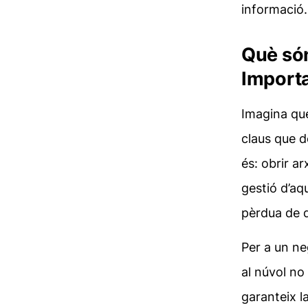
informació.
Què són
Import
Imagina que
claus que d
és: obrir a
gestió d’aq
pèrdua de d
Per a un ne
al núvol no
garanteix l