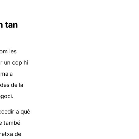
n tan
com les
er un cop hi
 mala
 des de la
goci.
ccedir a què
ue també
bretxa de