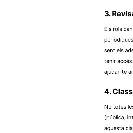
3. Revi
Els rols ca
periòdiques
sent els ad
tenir accés
ajudar-te a
4. Class
No totes le
(pública, i
aquesta cla