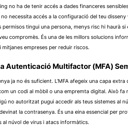
ng no ha de tenir accés a dades financeres sensibles
no necessita accés a la configuració del teu
disseny
ermisos tingui una persona, menys risc hi haurà si 
veu compromès. És una de les millors
solucions info
 i mitjanes empreses
per reduir riscos.
tza Autenticació Multifactor (MFA) Se
nya ja no és suficient. L’MFA afegeix una capa extra 
com un codi al mòbil o una empremta digital. Això fa
algú no autoritzat pugui accedir als teus sistemes al núv
ndevinat la contrasenya. És una eina essencial per
pro
 al núvol de virus i atacs informàtics
.