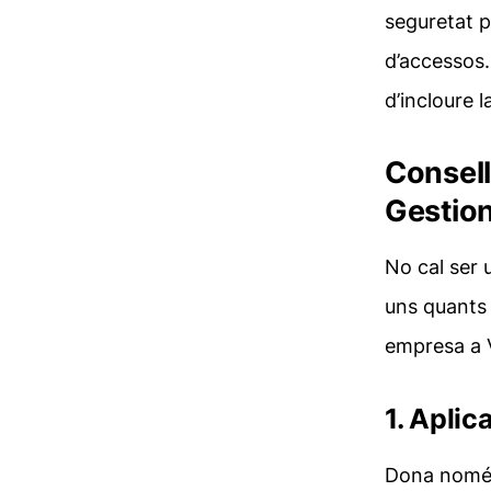
seguretat p
d’accessos.
d’incloure l
Consell
Gestion
No cal ser 
uns quants 
empresa a 
1. Aplic
Dona només