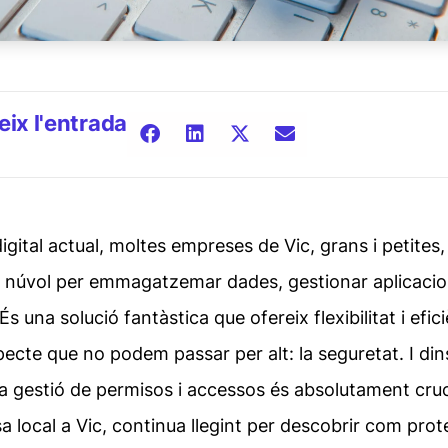
ix l'entrada
igital actual, moltes empreses de Vic, grans i petites,
 núvol per emmagatzemar dades, gestionar aplicacio
 És una solució fantàstica que ofereix flexibilitat i efic
pecte que no podem passar per alt: la seguretat. I din
la gestió de permisos i accessos és absolutament cruci
 local a Vic, continua llegint per descobrir com prote