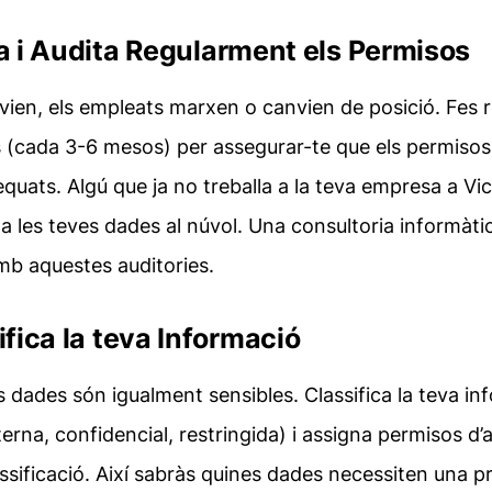
sa i Audita Regularment els Permisos
nvien, els empleats marxen o canvien de posició. Fes r
 (cada 3-6 mesos) per assegurar-te que els permiso
equats. Algú que ja no treballa a la teva empresa a Vi
 a les teves dades al núvol. Una
consultoria informàti
mb aquestes auditories.
ifica la teva Informació
s dades són igualment sensibles. Classifica la teva in
nterna, confidencial, restringida) i assigna permisos d
ssificació. Així sabràs quines dades necessiten una p