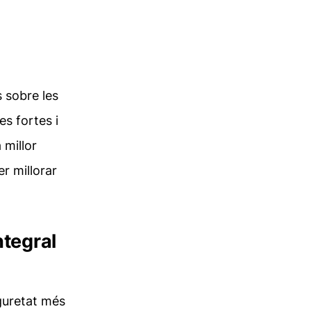
s sobre les
s fortes i
 millor
per
millorar
ntegral
guretat més