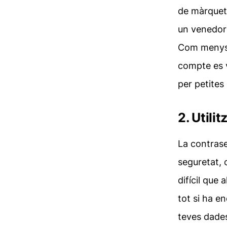
de màrqueti
un venedor 
Com menys p
compte es 
per petites
2. Utili
La contrase
seguretat, 
difícil que 
tot si ha e
teves dades