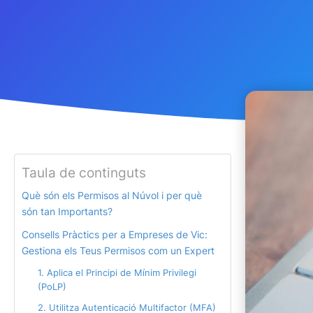
Taula de continguts
Què són els Permisos al Núvol i per què
són tan Importants?
Consells Pràctics per a Empreses de Vic:
Gestiona els Teus Permisos com un Expert
1. Aplica el Principi de Mínim Privilegi
(PoLP)
2. Utilitza Autenticació Multifactor (MFA)