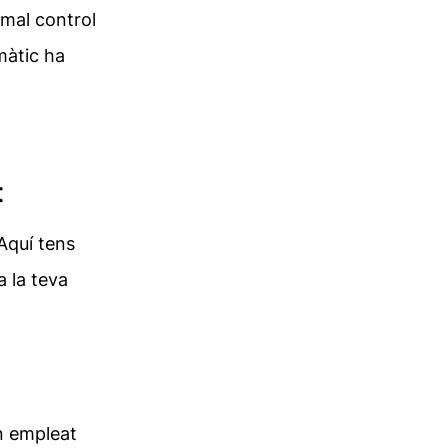
 mal control
màtic
ha
t
Aquí tens
a la teva
n empleat