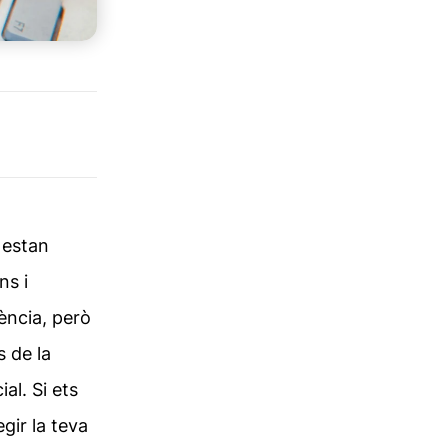
 estan
ns i
iència, però
s de la
al. Si ets
gir la teva