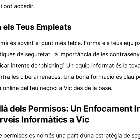
hi pot accedir.
a els Teus Empleats
umà és sovint el punt més feble. Forma els teus equip
iques de seguretat, la importància de les contrasenye
car intents de ‘phishing’. Un equip informat és la teva
ntra les ciberamenaces. Una bona formació és clau 
a online del teu negoci a Vic
des de la base.
là dels Permisos: Un Enfocament I
veis Informàtics a Vic
e permisos és només una part d’una estratègia de se