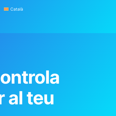
Català
Antivirus
Blog
Contacte
Controla
 al teu