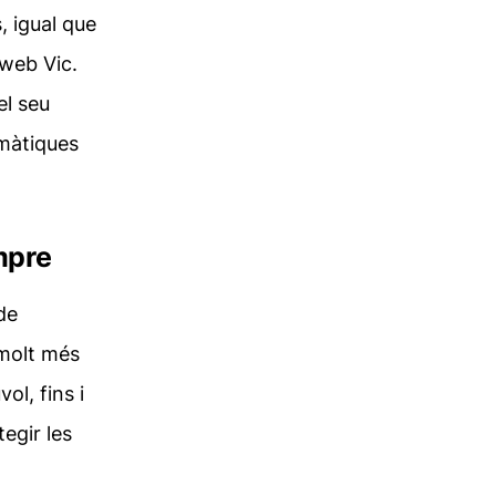
, igual que
 web Vic
.
el seu
rmàtiques
mpre
de
 molt més
ol, fins i
tegir les