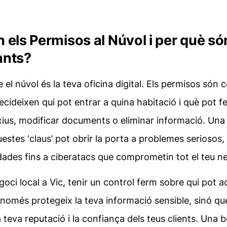
 els Permisos al Núvol i per què só
ants?
 el núvol és la teva oficina digital. Els permisos són 
ecideixen qui pot entrar a quina habitació i què pot f
rxius, modificar documents o eliminar informació. Una
uestes ‘claus’ pot obrir la porta a problemes seriosos,
ades fins a ciberatacs que comprometin tot el teu ne
goci local a Vic, tenir un control ferm sobre qui pot a
 només protegeix la teva informació sensible, sinó q
a teva reputació i la confiança dels teus clients. Una 