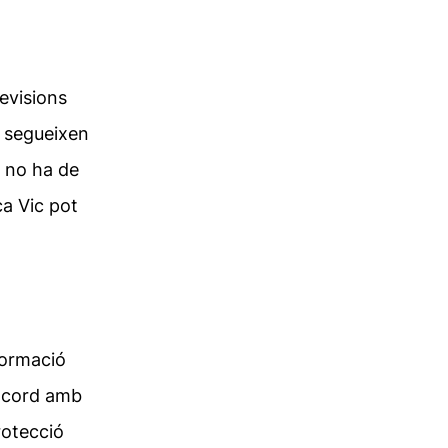
evisions
s segueixen
c no ha de
ca Vic
pot
formació
’acord amb
rotecció