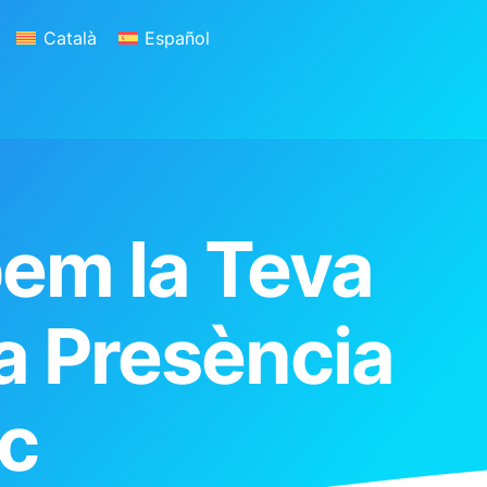
Català
Español
Antivirus
Blog
Contacte
em la Teva
a Presència
ic