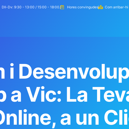
pañol
Dll-Dv: 9:30 - 13:00 / 15:00 - 18:00.
Hores convingudes
Com arribar-hi
eem la teva web
Com treballem
Serveis
 i Desenvolup
 a Vic: La Tev
nline, a un Cl