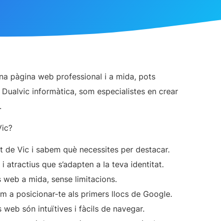
na pàgina web professional i a mida, pots
A Dualvic informàtica, som especialistes en crear
.
Vic?
 de Vic i sabem què necessites per destacar.
 atractius que s’adapten a la teva identitat.
 web a mida, sense limitacions.
m a posicionar-te als primers llocs de Google.
web són intuïtives i fàcils de navegar.