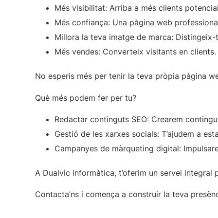
Més visibilitat:
Arriba a més clients potencial
Més confiança:
Una pàgina web professional
Millora la teva imatge de marca:
Distingeix-
Més vendes:
Converteix visitants en clients.
No esperis més per tenir la teva pròpia pàgina we
Què més podem fer per tu?
Redactar continguts SEO:
Crearem continguts
Gestió de les xarxes socials:
T’ajudem a estar
Campanyes de màrqueting digital:
Impulsare
A Dualvic informàtica, t’oferim un servei integral p
Contacta’ns i comença a construir la teva presènc