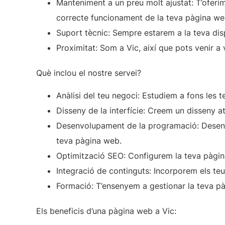
Manteniment a un preu molt ajustat:
T’oferim
correcte funcionament de la teva pàgina we
Suport tècnic:
Sempre estarem a la teva disp
Proximitat:
Som a Vic, així que pots venir a 
Què inclou el nostre servei?
Anàlisi del teu negoci:
Estudiem a fons les te
Disseny de la interfície:
Creem un disseny atr
Desenvolupament de la programació:
Desenv
teva pàgina web.
Optimització SEO:
Configurem la teva pàgina
Integració de continguts:
Incorporem els teus
Formació:
T’ensenyem a gestionar la teva p
Els beneficis d’una pàgina web a Vic: