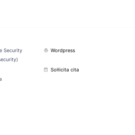
e Security
Wordpress
security)
Sol·licita cita
a