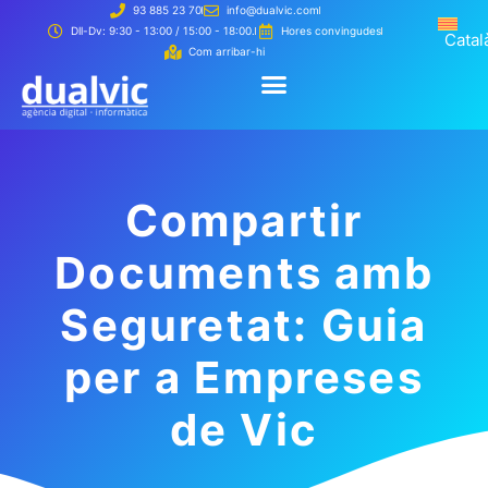
93 885 23 70
info@dualvic.com
Català
Dll-Dv: 9:30 - 13:00 / 15:00 - 18:00.
Hores convingudes
Catal
Com arribar-hi
Creem la teva web
Com treballem
Creem la teva web
Com treballem
Compartir
Documents amb
Seguretat: Guia
per a Empreses
de Vic