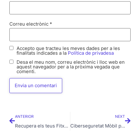
Correu electrònic
*
Accepto que tracteu les meves dades per a les
finalitats indicades a la
Política de privadesa
Desa el meu nom, correu electrònic i lloc web en
aquest navegador per a la pròxima vegada que
comenti.
ANTERIOR
NEXT
Recupera els teus Fitxers Eliminats al Núvol a Vic: Guia Pràctica per a Empreses Locals
Ciberseguretat Mòbil per Empreses de Vic: Protegeix el teu Negoci d’Amenaces Digitals