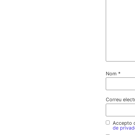
Nom
*
Correu elect
Accepto q
de privad