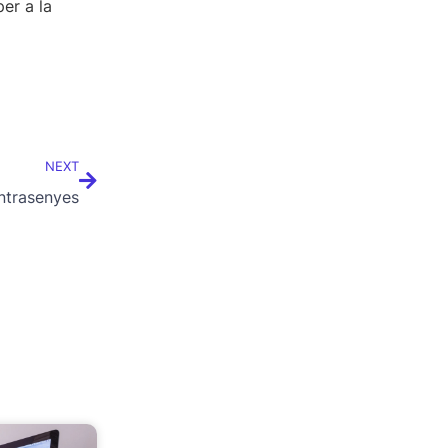
er a la
NEXT
ntrasenyes