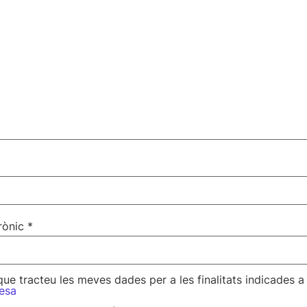
rònic
*
ue tracteu les meves dades per a les finalitats indicades a
esa