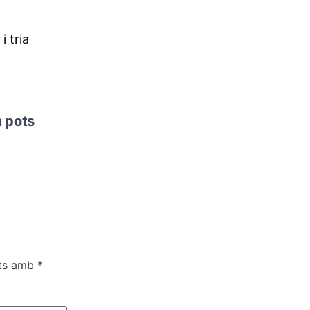
i tria
m pots
ats amb
*