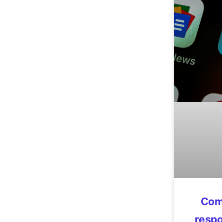
Com
respo