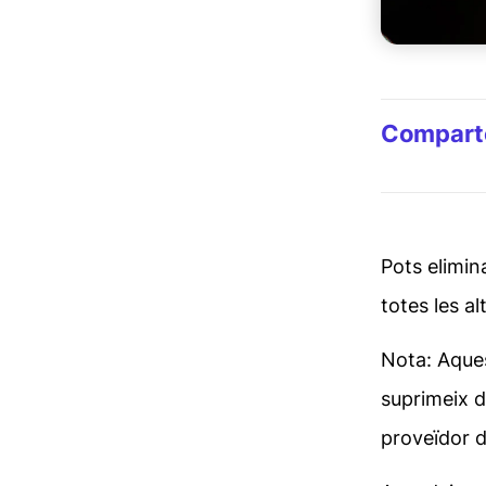
Comparte
Pots elimin
totes les al
Nota: Aques
suprimeix d
proveïdor d