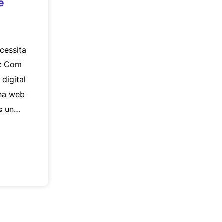
e
?
ecessita
e: Com
digital
ina web
és un…