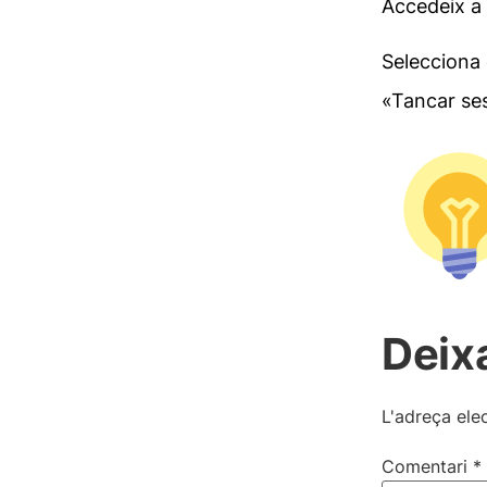
Accedeix a 
Selecciona 
«Tancar se
Deix
L'adreça ele
Comentari
*