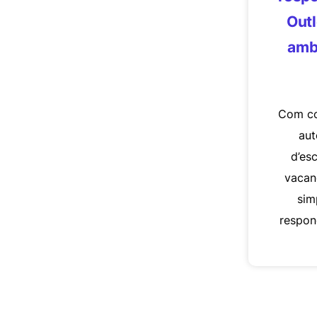
Outl
amb 
Com co
aut
d’esc
vacan
sim
respon