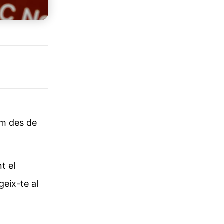
om des de
t el
geix-te al