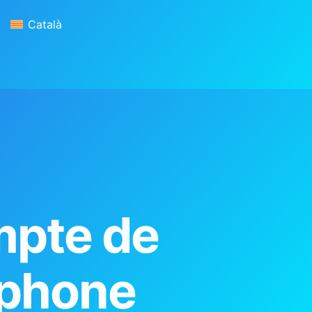
Català
Antivirus
Blog
Contacte
mpte de
 iphone