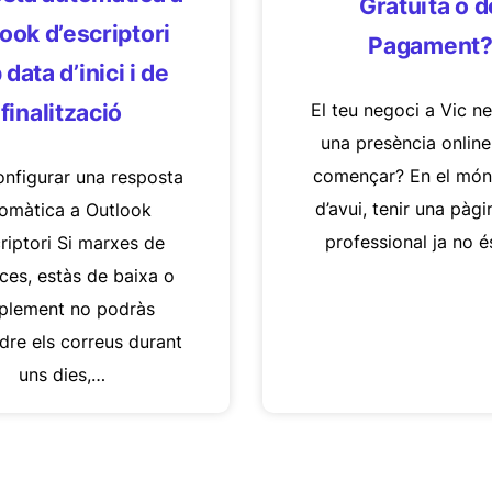
Gratuïta o d
ook d’escriptori
Pagament
data d’inici i de
El teu negoci a Vic n
finalització
una presència onlin
començar? En el món 
nfigurar una resposta
d’avui, tenir una pàg
omàtica a Outlook
professional ja no 
riptori Si marxes de
ces, estàs de baixa o
plement no podràs
dre els correus durant
uns dies,…