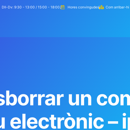
Dll-Dv: 9:30 - 13:00 / 15:00 - 18:00.
Hores convingudes
Com arribar-hi
eem la teva web
Com treballem
Serveis
borrar un co
 electrònic –