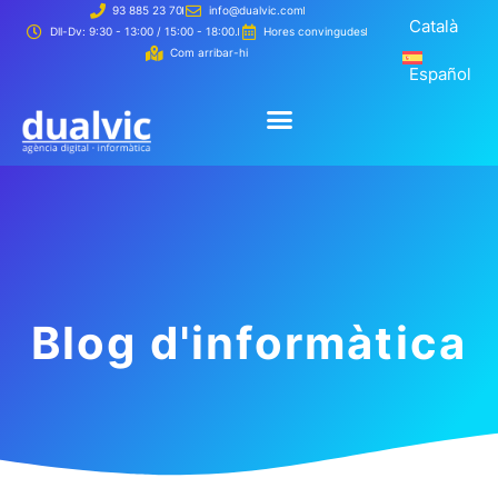
93 885 23 70
info@dualvic.com
Català
Català
Dll-Dv: 9:30 - 13:00 / 15:00 - 18:00.
Hores convingudes
Com arribar-hi
Español
Español
Creem la
Com tr
Creem la teva web
Com treballem
Blog d'informàtica